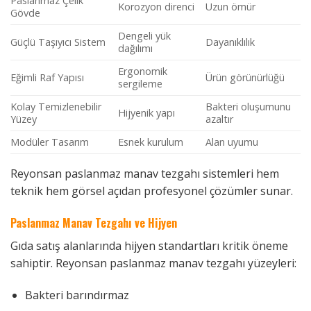
Paslanmaz Çelik
Korozyon direnci
Uzun ömür
Gövde
Dengeli yük
Güçlü Taşıyıcı Sistem
Dayanıklılık
dağılımı
Ergonomik
Eğimli Raf Yapısı
Ürün görünürlüğü
sergileme
Kolay Temizlenebilir
Bakteri oluşumunu
Hijyenik yapı
Yüzey
azaltır
Modüler Tasarım
Esnek kurulum
Alan uyumu
Reyonsan paslanmaz manav tezgahı sistemleri hem
teknik hem görsel açıdan profesyonel çözümler sunar.
Paslanmaz Manav Tezgahı ve Hijyen
Gıda satış alanlarında hijyen standartları kritik öneme
sahiptir. Reyonsan paslanmaz manav tezgahı yüzeyleri:
Bakteri barındırmaz