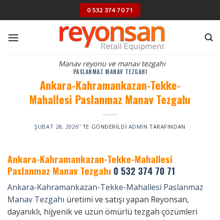
Skip
0 532 374 70 71
to
content
Manav reyonu ve manav tezgahı
PASLANMAZ MANAV TEZGAHI
Ankara-Kahramankazan-Tekke-
Mahallesi Paslanmaz Manav Tezgahı
ŞUBAT 28, 2026
’' TE GÖNDERILDI
ADMIN
TARAFINDAN
Ankara-Kahramankazan-Tekke-Mahallesi
Paslanmaz Manav Tezgahı
0 532 374 70 71
Ankara-Kahramankazan-Tekke-Mahallesi Paslanmaz
Manav Tezgahı
üretimi ve satışı yapan Reyonsan,
dayanıklı, hijyenik ve uzun ömürlü tezgah çözümleri