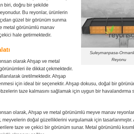
 biri, doğru bir şekilde
eyonudur. Bu reyonlar, ürünlerin
k açıdan güzel bir görünüm sunma
 ve metal görünümlü manav
ekici hale getirmektedir.
latı
Suleymanpasa-Ormanl
Reyonu
nsan olarak Ahşap ve metal
görünümleri ile dikkat çekmektedir.
llanılarak üretilmektedir. Ahşap
nmesi için ideal bir seçenektir. Ahşap dokusu, doğal bir görün
 sebzelerin taze kalmasını sağlamak için uygun bir havalandırma 
an olarak, Ahşap ve metal görünümlü meyve manav reyonları 
r, meyvelerin doğal güzelliklerini vurgulamak için tasarlanmıştır
erilere taze ve çekici bir görünüm sunar. Metal görünümlü kısıml