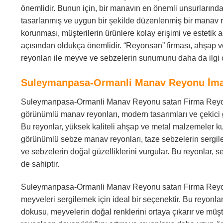
önemlidir. Bunun için, bir manavın en önemli unsurlarından
tasarlanmış ve uygun bir şekilde düzenlenmiş bir manav r
korunması, müşterilerin ürünlere kolay erişimi ve esteti
açısından oldukça önemlidir. “Reyonsan” firması, ahşap
reyonları ile meyve ve sebzelerin sunumunu daha da ilgi ç
Suleymanpasa-Ormanli Manav Reyonu İma
Suleymanpasa-Ormanli Manav Reyonu satan Firma Reyo
görünümlü manav reyonları, modern tasarımları ve çekici 
Bu reyonlar, yüksek kaliteli ahşap ve metal malzemeler ku
görünümlü sebze manav reyonları, taze sebzelerin sergile
ve sebzelerin doğal güzelliklerini vurgular. Bu reyonlar,
de sahiptir.
Suleymanpasa-Ormanli Manav Reyonu satan Firma Reyons
meyveleri sergilemek için ideal bir seçenektir. Bu reyonla
dokusu, meyvelerin doğal renklerini ortaya çıkarır ve müşt