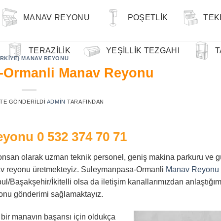
MANAV REYONU
POŞETLIK
TEK
TERAZILIK
YEŞILLIK TEZGAHI
T
URKIYE} MANAV REYONU
-Ormanli Manav Reyonu
' TE GÖNDERILDI
ADMIN
TARAFINDAN
Reyonu
0 532 374 70 71
nsan olarak uzman teknik personel, geniş makina parkuru ve gü
nav reyonu üretmekteyiz. Suleymanpasa-Ormanli
Manav Reyonu
/Başakşehir/İkitelli olsa da iletişim kanallarımızdan anlaştığımı
onu gönderimi sağlamaktayız.
 bir manavın başarısı için oldukça