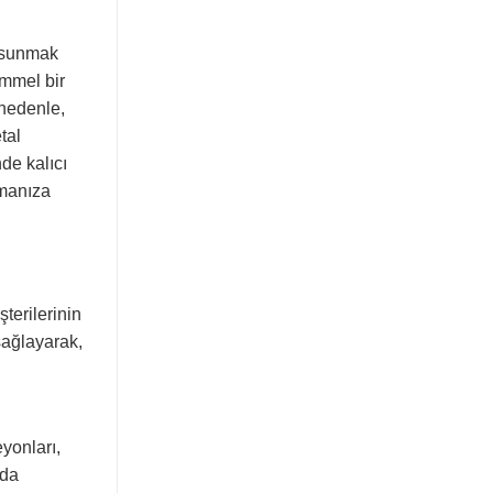
 sunmak
emmel bir
 nedenle,
tal
de kalıcı
nmanıza
erilerinin
 sağlayarak,
yonları,
nda