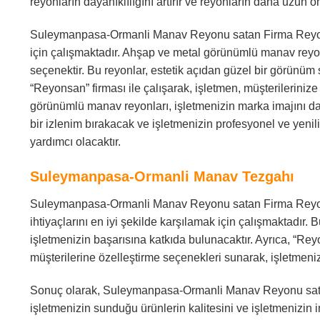
reyonların dayanıklılığını artırır ve reyonların daha uzun 
Suleymanpasa-Ormanli Manav Reyonu satan Firma Reyons
için çalışmaktadır. Ahşap ve metal görünümlü manav reyon
seçenektir. Bu reyonlar, estetik açıdan güzel bir görünü
“Reyonsan” firması ile çalışarak, işletmen, müşterilerinize 
görünümlü manav reyonları, işletmenizin marka imajını da o
bir izlenim bırakacak ve işletmenizin profesyonel ve yenil
yardımcı olacaktır.
Suleymanpasa-Ormanli Manav Tezgahı
Suleymanpasa-Ormanli Manav Reyonu satan Firma Reyonsa
ihtiyaçlarını en iyi şekilde karşılamak için çalışmaktadır. 
işletmenizin başarısına katkıda bulunacaktır. Ayrıca, “Re
müşterilerine özelleştirme seçenekleri sunarak, işletmeniz
Sonuç olarak, Suleymanpasa-Ormanli Manav Reyonu sata
işletmenizin sunduğu ürünlerin kalitesini ve işletmenizin 