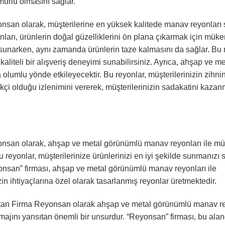
ömürlü olmasını sağlar.
an olarak, müşterilerine en yüksek kalitede manav reyonları
ları, ürünlerin doğal güzelliklerini ön plana çıkarmak için mük
m sunarken, aynı zamanda ürünlerin taze kalmasını da sağlar. Bu
kaliteli bir alışveriş deneyimi sunabilirsiniz. Ayrıca, ahşap ve me
lumlu yönde etkileyecektir. Bu reyonlar, müşterilerinizin zihnin
ikçi olduğu izlenimini vererek, müşterilerinizin sadakatini kaza
n olarak, ahşap ve metal görünümlü manav reyonları ile müşt
Bu reyonlar, müşterilerinize ürünlerinizi en iyi şekilde sunmanızı
yonsan” firması, ahşap ve metal görünümlü manav reyonları ile
in ihtiyaçlarına özel olarak tasarlanmış reyonlar üretmektedir.
n Firma Reyonsan olarak ahşap ve metal görünümlü manav re
imajını yansıtan önemli bir unsurdur. “Reyonsan” firması, bu ala