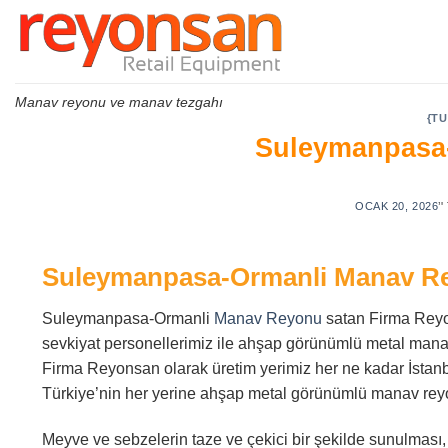
Skip
to
content
Manav reyonu ve manav tezgahı
{T
Suleymanpasa
OCAK 20, 2026
’
Suleymanpasa-Ormanli Manav 
Suleymanpasa-Ormanli
Manav Reyonu
satan Firma Reyo
sevkiyat personellerimiz ile ahşap görünümlü metal ma
Firma Reyonsan olarak üretim yerimiz her ne kadar İstanbul
Türkiye’nin her yerine ahşap metal görünümlü manav rey
Meyve ve sebzelerin taze ve çekici bir şekilde sunulması,