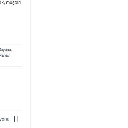
ak, müşteri
Reyonu
,
 Manav
,
eyonu