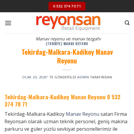
Skip
0 532 374 70 71
to
content
Manav reyonu ve manav tezgahı
{TURKIYE} MANAV REYONU
Tekirdag-Malkara-Kadikoy Manav
Reyonu
OCAK 20, 2026
’' TE GÖNDERILDI
ADMIN
TARAFINDAN
Tekirdag-Malkara-Kadikoy Manav Reyonu
0 532
374 70 71
Tekirdag-Malkara-Kadikoy
Manav Reyonu
satan Firma
Reyonsan olarak uzman teknik personel, geniş makina
parkuru ve güler yüzlü sevkiyat personellerimiz ile